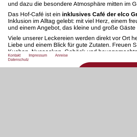
und dazu die besondere Atmosphäre mitten im G
Das Hof-Café ist ein
inklusives Café der elco
Inklusion im Alltag gelebt: mit viel Herz, einem f
und einem Angebot, das kleine und große Gäste 
Viele unserer Leckereien werden direkt vor Ort her
Liebe und einem Blick für gute Zutaten. Freuen S
Kuchen, Nussecken, Gebäck und hausgemachte F
Kontakt
Impressum
Anreise
duftet es schon beim Ankommen nach frischem
Datenschutz
oder einer süßen Kleinigkeit aus der Küche.
Von
Montag bis Freitag
– außer an Feiertagen 
frische Waffeln. Ganz klassisch mit Puderzucker, m
heißen Kirschen oder einfach mit allem zusamme
schmeckt.
Auch Kaffee-Liebhaber kommen auf ihre Kosten:
von der lokalen Neusser
Bazzar Rösterei
und pas
entspannten Pause auf dem Hof.
Wer es lieber herzhaft mag, findet ebenfalls etw
zum Beispiel Würstchen, Frikadellen, Kartoffelsa