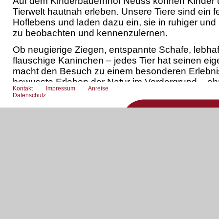
Auf dem Kinderbauernhof Neuss können Kinder u
Tierwelt hautnah erleben. Unsere Tiere sind ein f
Hoflebens und laden dazu ein, sie in ruhiger un
zu beobachten und kennenzulernen.
Ob neugierige Ziegen, entspannte Schafe, lebha
flauschige Kaninchen – jedes Tier hat seinen ei
macht den Besuch zu einem besonderen Erlebnis.
bewusste Erleben der Natur im Vordergrund – ohne
Kontakt
Impressum
Anreise
Raum zum Entdecken.
Datenschutz
Der Kinderbauernhof ist ein Ort, an dem Wissen sp
und Kinder lernen, respektvoll mit Tieren und i
Unsere Tiere auf dem Kinderbauernhof 