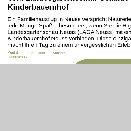
Kinderbauernhof
Ein Familienausflug in Neuss verspricht Naturerl
jede Menge Spaß – besonders, wenn Sie die High
Landesgartenschau Neuss (LAGA Neuss) mit ei
Kinderbauernhof Neuss verbinden. Diese einziga
macht Ihren Tag zu einem unvergesslichen Erlebn
und ist ein echtes Highlight für einen Familienau
Kontakt
Impressum
Anreise
Datenschutz
Natur pur auf der Landesgartenschau Neuss
Die Landesgartenschau 2026 in 
liebevoll gestalteten Themengär
Landschaften und spannenden M
können Sie gemeinsam mit Ihrer 
entdecken und durch farbenfro
schlendern. Die Wege sind kind
laden zu entspannten Spaziergän
kleine und große Entdecker!
Der Kinderbauernhof Neuss – Tiere hautnah e