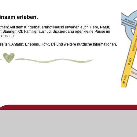
nsam erleben.
tmen: Auf dem Kinderbauernhof Neuss erwarten euch Tiere, Natur,
m Staunen. Ob Familienausflug, Spaziergang oder kleine Pause im
ch lassen.
eiten, Anfahrt, Erlebnis, Hof-Café und weitere nützliche Informationen.
ison:
tober bis Ende März)
9.00 - 17.00 Uhr
 schließen ab 16.45 Uhr
ten bis Neujahr:
.00 - 15.00 Uhr
 schließen ab 14.45 Uhr