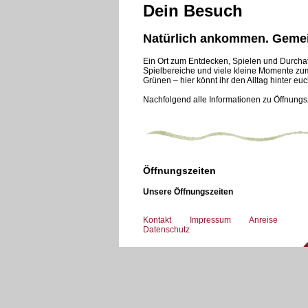
Dein Besuch
Natürlich ankommen. Gemei
Ein Ort zum Entdecken, Spielen und Durcha
Spielbereiche und viele kleine Momente zu
Grünen – hier könnt ihr den Alltag hinter eu
Nachfolgend alle Informationen zu Öffnungsz
Öffnungszeiten
Unsere Öffnungszeiten
Sommersaison:
Wintersa
Kontakt
Impressum
Anreise
(Ende März bis Ende Oktober)
(Ende Ok
Datenschutz
Täglich 9.00 - 18.00 Uhr
Täglich 
Die Tore schließen ab 17.45 Uhr
Die Tore
Weihnach
Täglich 9
Die Tore